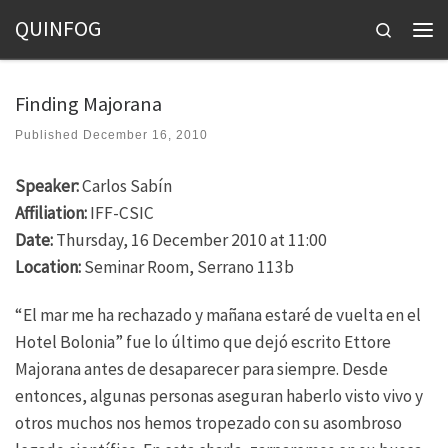
QUINFOG
Skip to content
Search
Men
Finding Majorana
Published
December 16, 2010
Speaker:
Carlos Sabín
Affiliation:
IFF-CSIC
Date:
Thursday, 16 December 2010 at 11:00
Location:
Seminar Room, Serrano 113b
“El mar me ha rechazado y mañana estaré de vuelta en el
Hotel Bolonia” fue lo último que dejó escrito Ettore
Majorana antes de desaparecer para siempre. Desde
entonces, algunas personas aseguran haberlo visto vivo y
otros muchos nos hemos tropezado con su asombroso