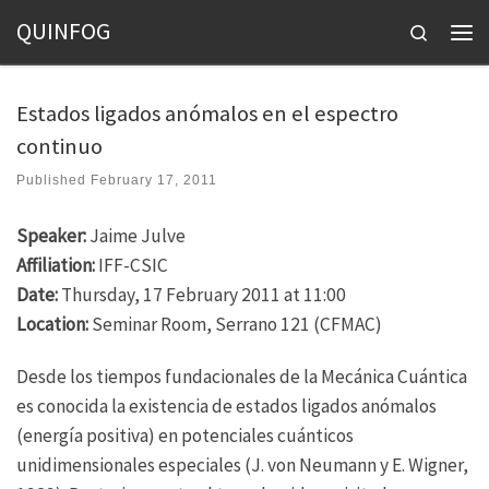
QUINFOG
Skip to content
Search
Men
Estados ligados anómalos en el espectro
continuo
Published
February 17, 2011
Speaker:
Jaime Julve
Affiliation:
IFF-CSIC
Date:
Thursday, 17 February 2011 at 11:00
Location:
Seminar Room, Serrano 121 (CFMAC)
Desde los tiempos fundacionales de la Mecánica Cuántica
es conocida la existencia de estados ligados anómalos
(energía positiva) en potenciales cuánticos
unidimensionales especiales (J. von Neumann y E. Wigner,